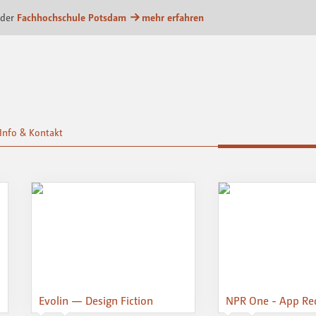
m
 der
Fachhochschule Potsdam
mehr erfahren
Info & Kontakt
Evolin — Design Fiction
NPR One - App Re