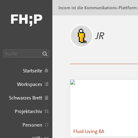
Incom FHP · Incom Kommunikationsplattfor
Incom ist die Kommunikations-Plattform
JR
Suche
Startseite
Workspaces
Schwarzes Brett
Projektarchiv
Personen
Fluid Living BA