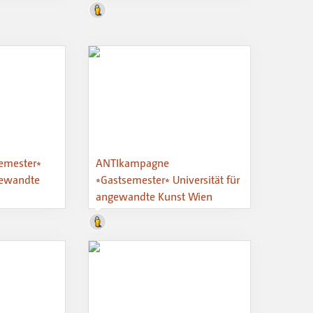
semester⭒
ANTIkampagne
ngewandte
⭒Gastsemester⭒ Universität für
angewandte Kunst Wien