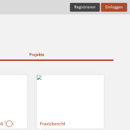
Registrieren
Einloggen
Projekte
i 𓌉◯𓇋
Praxisbericht