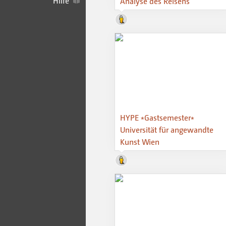
Hilfe
Analyse des Reisens
HYPE ⭒Gastsemester⭒
Universität für angewandte
Kunst Wien