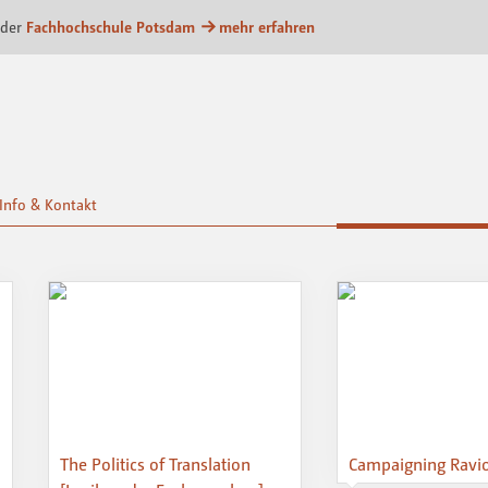
m
 der
Fachhochschule Potsdam
mehr erfahren
Info & Kontakt
The Politics of Translation
Campaigning Raviol