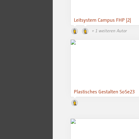
Leitsystem Campus FHP |2|
+ 1 weiteren Autor
Plastisches Gestalten SoSe23