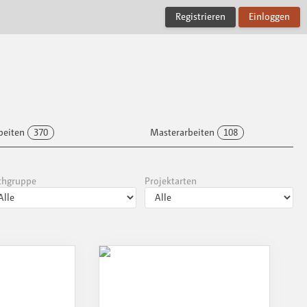
Registrieren
Einloggen
beiten
370
Masterarbeiten
108
chgruppe
Projektarten