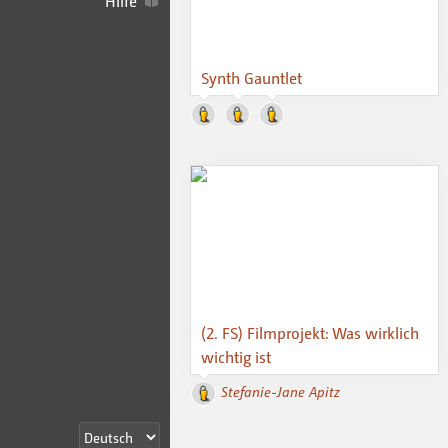
Hilfe
Synth Gauntlet
(2. FS) Filmprojekt: Was wirklich
wichtig ist
Stefanie-Jane Apitz