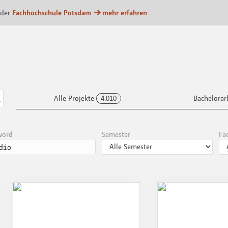
m
 der
Fachhochschule Potsdam
mehr erfahren
Alle Projekte
4.010
Bachelorar
word
Semester
Fa