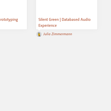
rototyping
Silent Green | Databased Audio
Experience
Julia Zimmermann