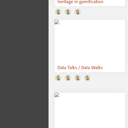
heritage in gamification
Data Talks / Data Walks