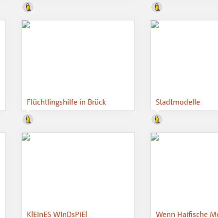
Flüchtlingshilfe in Brück
Stadtmodelle
KlEInES WInDsPiEl
Wenn Haifische M