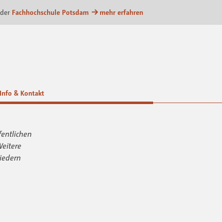
m
 der
Fachhochschule Potsdam
mehr erfahren
Info & Kontakt
fentlichen
Weitere
iedern