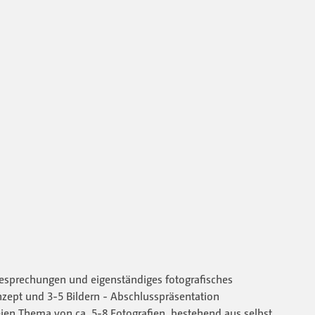
esprechungen und eigenständiges fotografisches
zept und 3-5 Bildern - Abschlusspräsentation
eien Thema von ca. 5-8 Fotografien, bestehend aus selbst