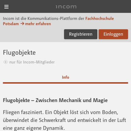
Menü
Incom FHP
Incom ist die Kommunikations-Plattform der
Fachhochschule
Potsdam
mehr erfahren
Registrieren
Einloggen
Flugobjekte
nur für Incom-Mitglieder
Info
Flugobjekte – Zwischen Mechanik und Magie
Fliegen fasziniert. Ein Objekt löst sich vom Boden,
überwindet die Schwerkraft und entwickelt in der Luft
eine ganz eigene Dynamik.