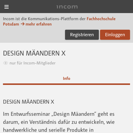
Menü
Incom FHP
Incom ist die Kommunikations-Plattform der
Fachhochschule
Potsdam
mehr erfahren
Registrieren
Einloggen
DESIGN MÄANDERN X
nur für Incom-Mitglieder
Info
DESIGN MÄANDERN X
Im Entwurfsseminar „Design Mäandern“ geht es
darum, ein Verständnis dafür zu entwickeln, wie
handwerkliche und serielle Produkte in