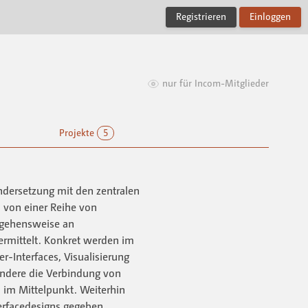
Registrieren
Einloggen
nur für Incom-Mitglieder
Projekte
5
ndersetzung mit den zentralen
 von einer Reihe von
ngehensweise an
ermittelt. Konkret werden im
r-Interfaces, Visualisierung
ondere die Verbindung von
 im Mittelpunkt. Weiterhin
terfacedesigns gegeben.