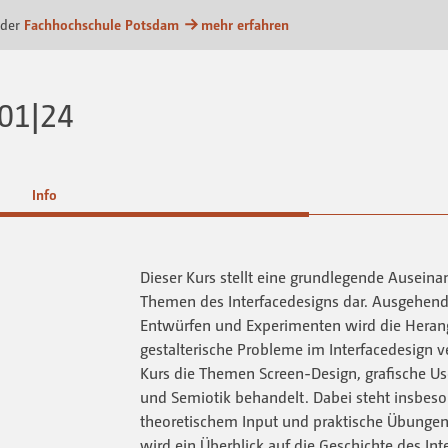
m
 der
Fachhochschule Potsdam
mehr erfahren
 01|24
Info
Dieser Kurs stellt eine grundlegende Auseina
Themen des Interfacedesigns dar. Ausgehend
Entwürfen und Experimenten wird die Hera
gestalterische Probleme im Interfacedesign v
Kurs die Themen Screen-Design, grafische Use
und Semiotik behandelt. Dabei steht insbes
theoretischem Input und praktische Übungen
wird ein Überblick auf die Geschichte des In