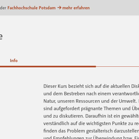
m
 der
Fachhochschule Potsdam
mehr erfahren
e
Info
Dieser Kurs bezieht sich auf die aktuellen D
und dem Bestreben nach einem verantwortl
Natur, unseren Ressourcen und der Umwelt. 
sind aufgefordert prägnante Themen und Über
und zu diskutieren. Daraufhin ist ein gewähl
verständlich auf die wichtigsten Punkte zu 
finden das Problem gestalterisch darzustelle
und Empfehlungen zur Überwindung bzw. 