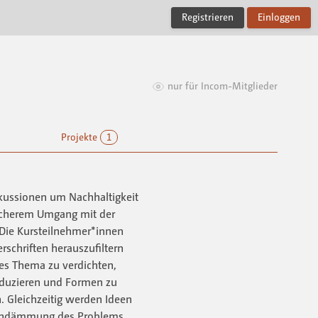
Registrieren
Einloggen
nur für Incom-Mitglieder
Projekte
1
iskussionen um Nachhaltigkeit
icherem Umgang mit der
Die Kursteilnehmer*innen
schriften herauszufiltern
tes Thema zu verdichten,
reduzieren und Formen zu
n. Gleichzeitig werden Ideen
Eindämmung des Problems