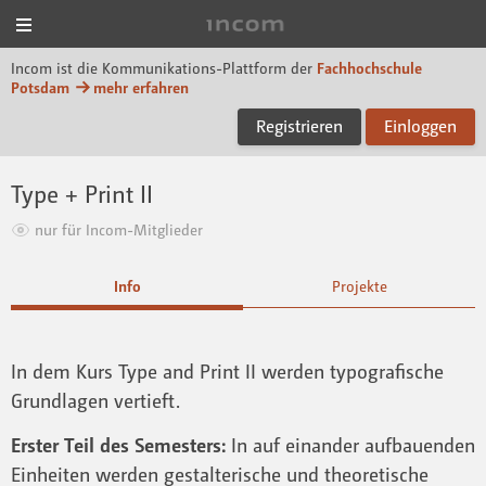
Menü
Incom FHP
Incom ist die Kommunikations-Plattform der
Fachhochschule
Potsdam
mehr erfahren
Registrieren
Einloggen
Type + Print II
nur für Incom-Mitglieder
Info
Projekte
In dem Kurs Type and Print II werden typografische
Grundlagen vertieft.
Erster Teil des Semesters:
In auf einander aufbauenden
Einheiten werden gestalterische und theoretische