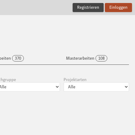
Registrieren
Einloggen
beiten
370
Masterarbeiten
108
chgruppe
Projektarten