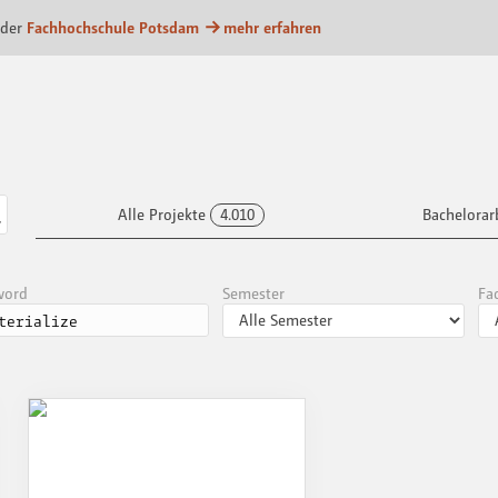
m
 der
Fachhochschule Potsdam
mehr erfahren
Alle Projekte
4.010
Bachelorar
word
Semester
Fa