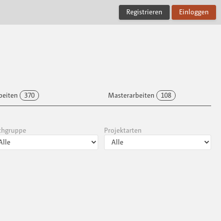
Registrieren
Einloggen
beiten
370
Masterarbeiten
108
chgruppe
Projektarten