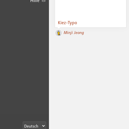
Hilfe
Kiez-Typo
Minji Jeong