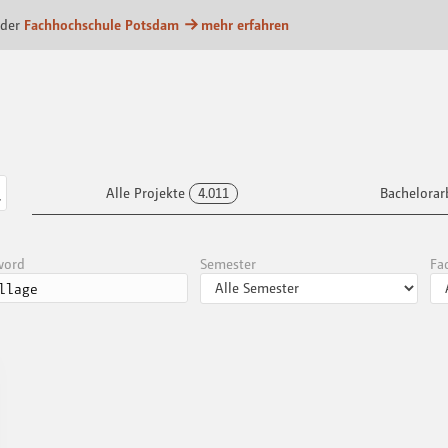
m
 der
Fachhochschule Potsdam
mehr erfahren
Alle Projekte
4.011
Bachelorar
word
Semester
Fa