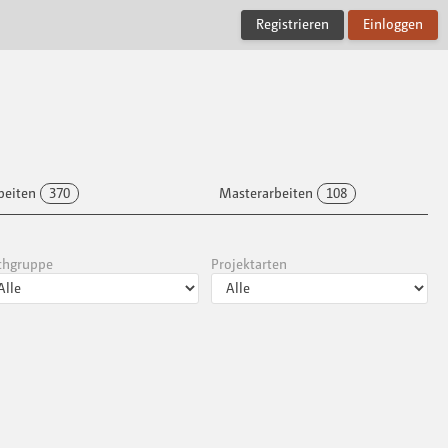
Registrieren
Einloggen
beiten
370
Masterarbeiten
108
chgruppe
Projektarten