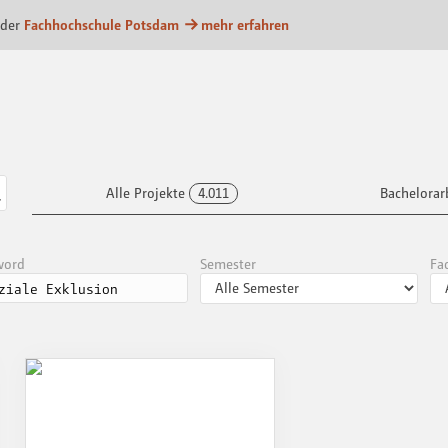
m
 der
Fachhochschule Potsdam
mehr erfahren
Alle Projekte
4.011
Bachelorar
word
Semester
Fa