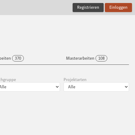
Registrieren
Einloggen
beiten
370
Masterarbeiten
108
chgruppe
Projektarten