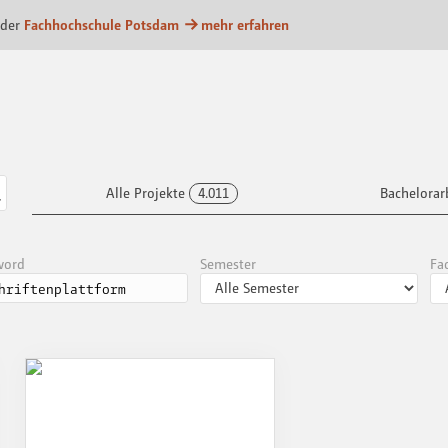
m
 der
Fachhochschule Potsdam
mehr erfahren
Alle Projekte
4.011
Bachelorar
word
Semester
Fa