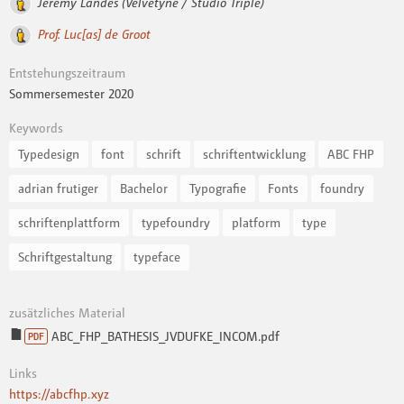
Jérémy Landes (Velvetyne / Studio Triple)
Prof. Luc[as] de Groot
Entstehungszeitraum
Sommersemester 2020
Keywords
Typedesign
font
schrift
schriftentwicklung
ABC FHP
adrian frutiger
Bachelor
Typografie
Fonts
foundry
schriftenplattform
typefoundry
platform
type
Schriftgestaltung
typeface
zusätzliches Material
ABC_FHP_BATHESIS_JVDUFKE_INCOM.pdf
PDF
Links
https://abcfhp.xyz