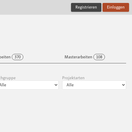
Registrieren
Einloggen
beiten
370
Masterarbeiten
108
chgruppe
Projektarten