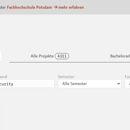
m
 der
Fachhochschule Potsdam
mehr erfahren
Alle Projekte
4.011
Bachelorar
word
Semester
Fa