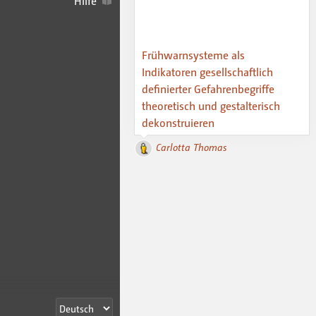
Hilfe
Frühwarnsysteme als
Indikatoren gesellschaftlich
definierter Gefahrenbegriffe
theoretisch und gestalterisch
dekonstruieren
Carlotta Thomas