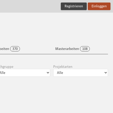
Registrieren
Einloggen
beiten
370
Masterarbeiten
108
chgruppe
Projektarten