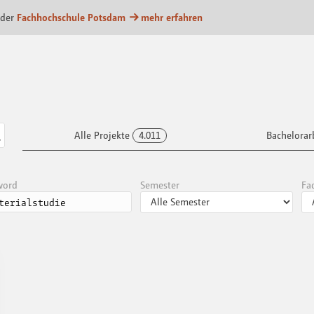
m
 der
Fachhochschule Potsdam
mehr erfahren
Alle Projekte
4.011
Bachelorar
word
Semester
Fa