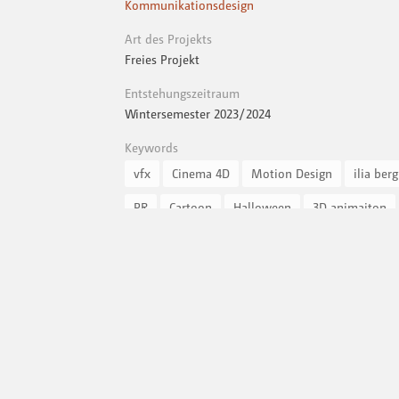
Kommunikationsdesign
Art des Projekts
Freies Projekt
Entstehungszeitraum
Wintersemester 2023 / 2024
Keywords
vfx
Cinema 4D
Motion Design
ilia berg
PR
Cartoon
Halloween
3D animaiton
CGI
houdini