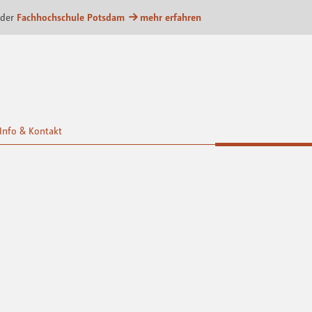
m
 der
Fachhochschule Potsdam
mehr erfahren
Info & Kontakt