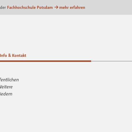
m
 der
Fachhochschule Potsdam
mehr erfahren
Info & Kontakt
fentlichen
Weitere
iedern