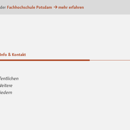
m
 der
Fachhochschule Potsdam
mehr erfahren
Info & Kontakt
fentlichen
Weitere
iedern