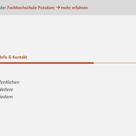
m
 der
Fachhochschule Potsdam
mehr erfahren
Info & Kontakt
fentlichen
Weitere
iedern