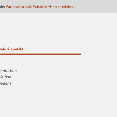
m
 der
Fachhochschule Potsdam
mehr erfahren
Info & Kontakt
fentlichen
Weitere
iedern