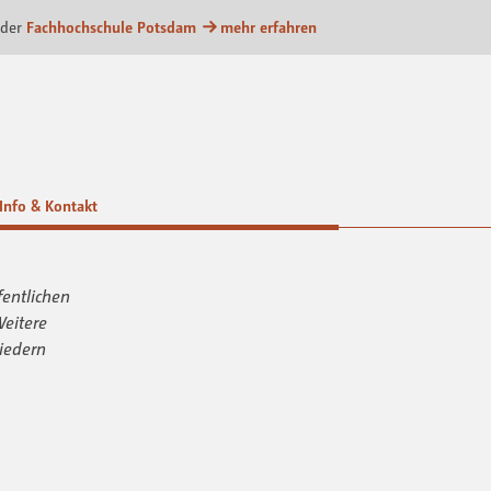
m
 der
Fachhochschule Potsdam
mehr erfahren
Info & Kontakt
fentlichen
Weitere
iedern