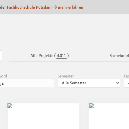
m
 der
Fachhochschule Potsdam
mehr erfahren
Alle Projekte
4.011
Bachelorar
word
Semester
Fa