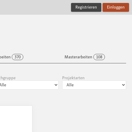
Registrieren
Einloggen
beiten
370
Masterarbeiten
108
chgruppe
Projektarten