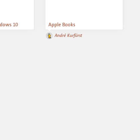
ndows 10
Apple Books
André Kurfürst