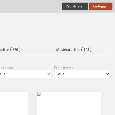
Registrieren
Einloggen
beiten
370
Masterarbeiten
108
chgruppe
Projektarten