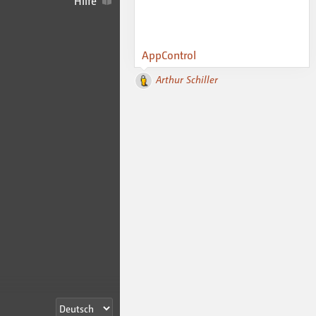
Hilfe
AppControl
Arthur Schiller