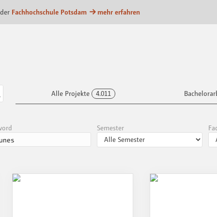
m
 der
Fachhochschule Potsdam
mehr erfahren
Alle Projekte
4.011
Bachelorar
word
Semester
Fa