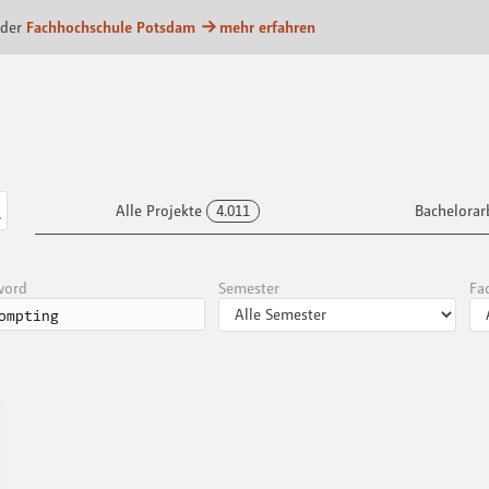
m
 der
Fachhochschule Potsdam
mehr erfahren
Alle Projekte
4.011
Bachelorar
word
Semester
Fa