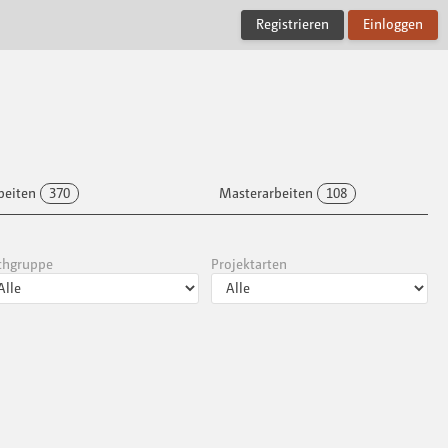
Registrieren
Einloggen
beiten
370
Masterarbeiten
108
chgruppe
Projektarten