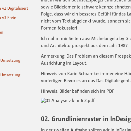
sowie Bildelemente schwarz kennzeichneten. 
2 Digitalisiert
Folge, dass wir ein besseres Gefühl für das
 v3 Freie
nicht vom Text abgelenkt wurde, sondern sich
Formen fokussiert.
en
Ich nahm mir Seiten aus: Michelangelo by Giu
und Architekturprospekt aus dem Jahr 1987.
Anmerkung: Das Problem an diesem Prospekt 
e Umsetzung
Ausrichtung im Layout.
Hinweis von Karin Schramke: immer eine Hä
e Umsetzung
vorfertigen Bevor es an das Das Digitale geht.
Hinweis: Bilder befinden sich im PDF
02. Grundlinienraster in InDesig
In der zweiten Aufgabe sollten wir in InDesig