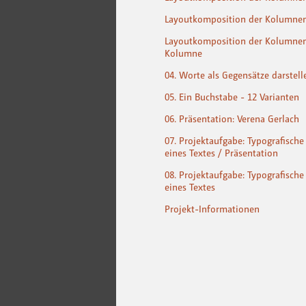
Layoutkomposition der Kolumnen v
Layoutkomposition der Kolumnen
Kolumne
04. Worte als Gegensätze darstell
05. Ein Buchstabe - 12 Varianten
06. Präsentation: Verena Gerlach
07. Projektaufgabe: Typografisch
eines Textes / Präsentation
08. Projektaufgabe: Typografisch
eines Textes
Projekt-Informationen