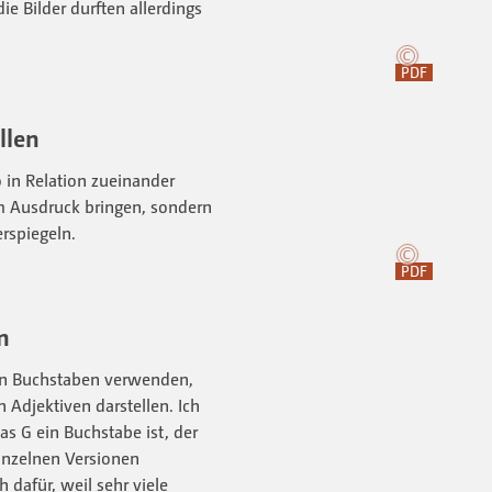
ie Bilder durften allerdings
PDF
llen
o in Relation zueinander
um Ausdruck bringen, sondern
rspiegeln.
PDF
n
en Buchstaben verwenden,
Adjektiven darstellen. Ich
s G ein Buchstabe ist, der
einzelnen Versionen
h dafür, weil sehr viele