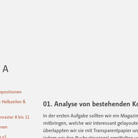
t A
mpositionen
: Halbzeilen &
01. Analyse von bestehenden K
In der ersten Aufgabe sollten wir ein Magazi
nraster 8 bis 11
mitbringen, welche wir interessant gelayout
mnen
überlappten wir sie mit Transparentpapier un
n v1
indem wir den Buchsatzspiegel ermittelten u