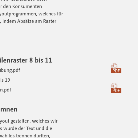
 für den Konsumenten
Layoutprogrammen, welches für
gt, indem Absätze am Raster
lenraster 8 bis 11
PDF
is 19
PDF
lumnen
ayout gestalten, welches wir
ns wurde der Text und die
wahllos trennen durften,