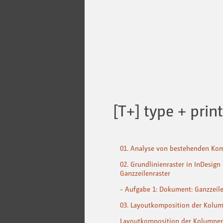
[T+] type + prin
01. Analyse von bestehenden Ko
02. Grundlinienraster in InDesign 
Ganzzeilenraster
- Aufgabe 1: Dokument: Ganzzeile
03. Layoutkomposition der Kolu
Layoutkomposition der Kolumne