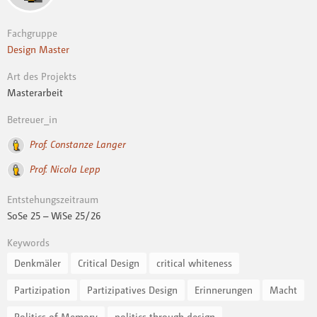
Fachgruppe
Design Master
Art des Projekts
Masterarbeit
Betreuer_in
Prof. Constanze Langer
Prof. Nicola Lepp
Entstehungszeitraum
SoSe 25 – WiSe 25 / 26
Keywords
Denkmäler
Critical Design
critical whiteness
Partizipation
Partizipatives Design
Erinnerungen
Macht
Politics of Memory
politics through design