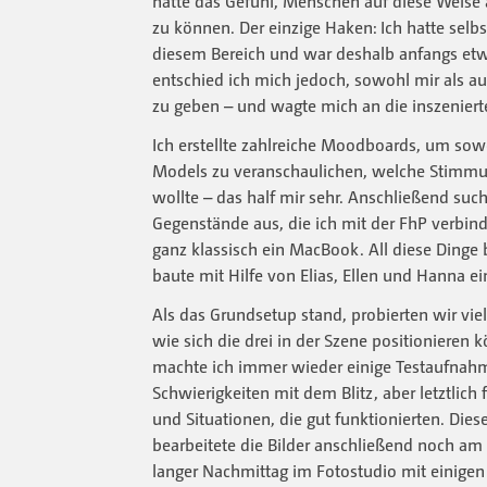
hatte das Gefühl, Menschen auf diese Weise 
zu können. Der einzige Haken: Ich hatte selbs
diesem Bereich und war deshalb anfangs etwa
entschied ich mich jedoch, sowohl mir als a
zu geben – und wagte mich an die inszenierte
Ich erstellte zahlreiche Moodboards, um sowo
Models zu veranschaulichen, welche Stimmun
wollte – das half mir sehr. Anschließend such
Gegenstände aus, die ich mit der FhP verbi
ganz klassisch ein MacBook. All diese Dinge 
baute mit Hilfe von Elias, Ellen und Hanna ein
Als das Grundsetup stand, probierten wir vie
wie sich die drei in der Szene positionieren
machte ich immer wieder einige Testaufnahm
Schwierigkeiten mit dem Blitz, aber letztlic
und Situationen, die gut funktionierten. Diese
bearbeitete die Bilder anschließend noch am
langer Nachmittag im Fotostudio mit einige