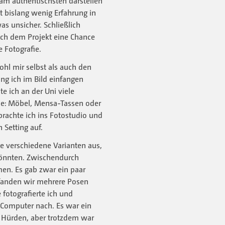
am authentischsten darstellen
t bislang wenig Erfahrung in
s unsicher. Schließlich
uch dem Projekt eine Chance
 Fotografie.
hl mir selbst als auch den
g ich im Bild einfangen
te ich an der Uni viele
nde: Möbel, Mensa-Tassen oder
brachte ich ins Fotostudio und
 Setting auf.
le verschiedene Varianten aus,
 könnten. Zwischendurch
en. Es gab zwar ein paar
h fanden wir mehrere Posen
 fotografierte ich und
 Computer nach. Es war ein
n Hürden, aber trotzdem war