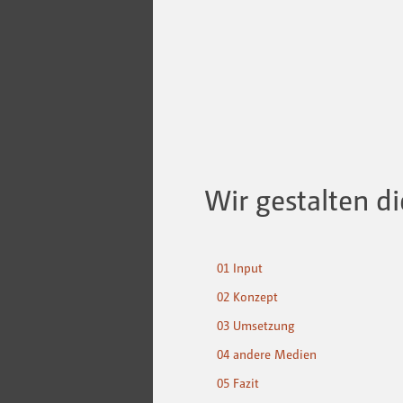
Wir gestalten d
01 Input
02 Konzept
03 Umsetzung
04 andere Medien
05 Fazit