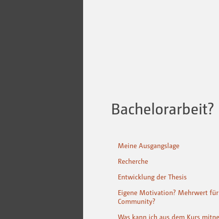
Bachelorarbeit?
Meine Ausgangslage
Recherche
Entwicklung der Thesis
Eigene Motivation? Mehrwert für
Community?
Was kann ich aus dem Kurs mit