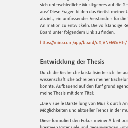
sich unterschiedliche Musikgenres auf die G
aus? Diese Fragen bilden das Gerüst meiner 
abzielt, ein umfassendes Verständnis für di
Animation zu entwickeln. Die vollständige R
Board unter folgendem Link zu finden:
https://miro.com/app/board/uXjVNEMSrHI=/
Entwicklung der Thesis
Durch die Recherche kristallisierte sich hera
wissenschaftliche Schreiben meiner Bachelor
könnte. Aufbauend auf den fünf grundlegend
meine Thesis mit dem Titel:
„Die visuelle Darstellung von Musik durch An
Möglichkeiten und aktueller Trends in der mu
Diese formuliert den Fokus meiner Arbeit präz
kreativen Potenziale und gegenwärtigen Ent