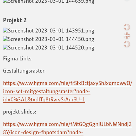
Projekt 2
Figma Links
Gestaltungsraster:
https://www.figma.com/file/frSixBctjaxyShJxqmowyO/
icon-set-mitgestaltungsraster?node-
id=0%3A1&t=dITq8tRvrvSrAmSU-1
projekt slides:
https://www.figma.com/file/fMtGQgGgnIULbNMNndj2
8Y/icon-design-fhpotsdam?node-