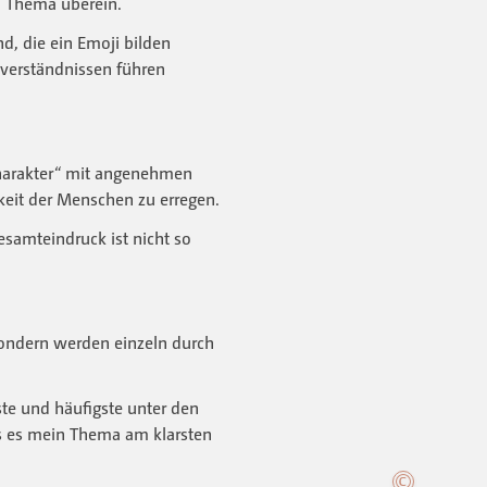
em Thema überein.
nd, die ein Emoji bilden
verständnissen führen
„Charakter“ mit angenehmen
keit der Menschen zu erregen.
Gesamteindruck ist nicht so
sondern werden einzeln durch
ste und häufigste unter den
ss es mein Thema am klarsten