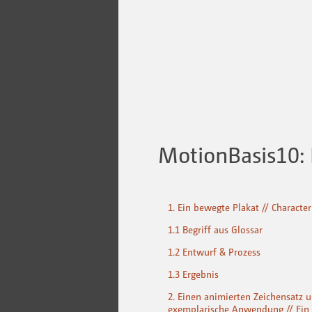
MotionBasis10:
1. Ein bewegte Plakat // Character
1.1 Begriff aus Glossar
1.2 Entwurf & Prozess
1.3 Ergebnis
2. Einen animierten Zeichensatz 
exemplarische Anwendung // Ein t