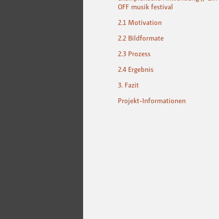
OFF musik festival
2.1 Motivation
2.2 Bildformate
2.3 Prozess
2.4 Ergebnis
3. Fazit
Projekt-Informationen