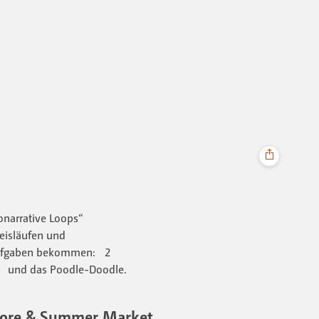
narrative Loops“
reisläufen und
Aufgaben bekommen: 2
e und das Poodle-Doodle.
store & Summer Market