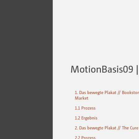
MotionBasis09 |
1. Das bewegte Plakat // Bookst
Market
1.1 Prozess
1.2 Ergebnis
2. Das bewegte Plakat // The Cure
2.2 Prozess