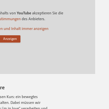
nhalts von
YouTube
akzeptieren Sie die
estimmungen
des Anbieters.
en und Inhalt immer anzeigen
Anzeigen
re
esen Kurs: ein bewegtes
talten. Dabei müssen wir
 i'm in love“ verarbeiten und