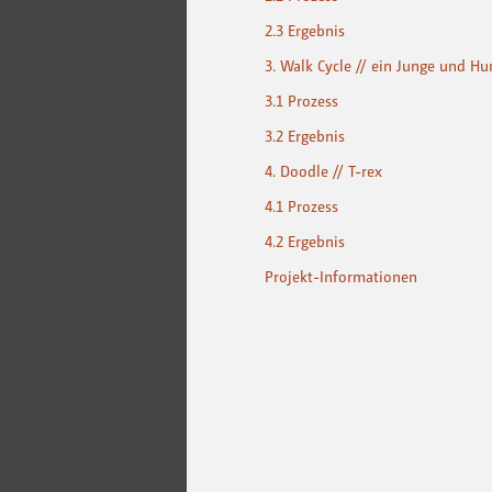
2.3 Ergebnis
3. Walk Cycle // ein Junge und H
3.1 Prozess
3.2 Ergebnis
4. Doodle // T-rex
4.1 Prozess
4.2 Ergebnis
Projekt-Informationen