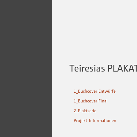
Teiresias PLAKA
1_Buchcover Entwürfe
1_Buchcover Final
2_Plaktserie
Projekt-Informationen