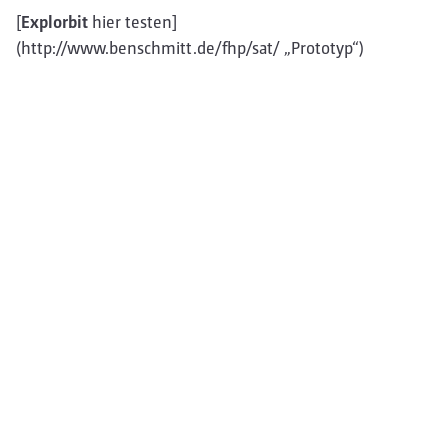
[
Explorbit
hier testen]
(http://www.benschmitt.de/fhp/sat/ „Prototyp“)
© Lio Benz