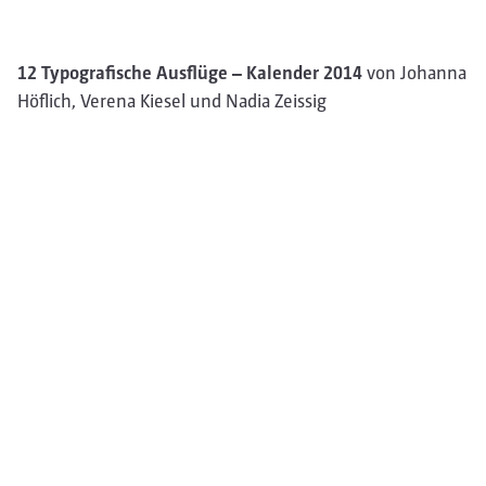
12 Typografische Ausflüge – Kalender 2014
von Johanna
Höflich, Verena Kiesel und Nadia Zeissig
Wir bedanken uns
bei den Kursteilnehmern Florian Bednarski, Sascha
Bochert, Nadia Zeissig, Fabian Lange, Hidetaka Yamasaki,
Amelie Kirchmeyer, Tim Müller, Franziska Ewers, Mario
Klemm und Selina Heursen für die gute
Zusammenarbeit, sowie bei all den netten Menschen,
die dazu beigetragen haben, dass wir so viele typgrafisch
wertvolle Orte zusammentragen konnten!