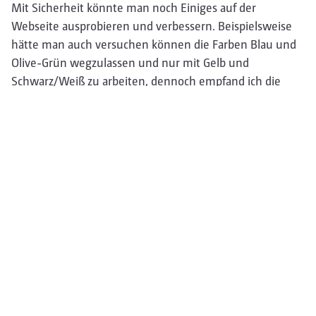
Mit Sicherheit könnte man noch Einiges auf der
Webseite ausprobieren und verbessern. Beispielsweise
hätte man auch versuchen können die Farben Blau und
Olive-Grün wegzulassen und nur mit Gelb und
Schwarz/Weiß zu arbeiten, dennoch empfand ich die
Berücksichtigung der Unternehmensfarben als wichtiger,
auch wenn mir persönlich die Farbkombination rein
geschmäcklerisch nicht zusagt. Ebenfalls hatte ich im
Laufe meines Designprozesses auch am Umbau der
Informationsarchitektur gearbeitet. Zu meinem
Bedauern hätten weitere Kniffe jedoch den Rahmen
einer 4-Minütigen Präsentation gesprengt, daher habe
ich es bei der Hälfte dann sein gelassen.
Im Großen und Ganzen bin ich aber zufrieden mit dem
Ergebnis. Die Seite lässt sich nun viel leichter lesen und
wirkt klarer wie auch strukturierter.