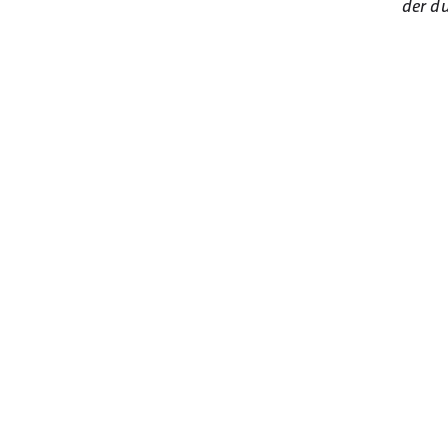
der d
1. MOTIVATION ZUR TEILNAHME
2. THEMATISCHER ANSATZ
3. IMPLEMENTIERUNG
4. DIE GEDRUCKTE AUSGABE