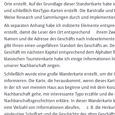
Orte erstellt. Auf der Grundlage dieser Standortkarte habe i
und schließlich KiezTypo-Karten erstellt. Die Barstraße und 
Weise Research und Sammlungen durch und implementierte
Als separaten Anhang habe ich indizierte Elemente entsp
erstellt, damit die Leser den Ort entsprechend ihrem Zwec
Namen und die Adresse des Geschäfts nach Indexelemente
gibt Ihnen einen ungefähren Standort des Geschäfts an. D
Geschäft im nächsten Kapitel entsprechend dem Alphabet f
klassischen Touristenkarte habe ich einige Informationen h
unserer Nachbarschaft zeigen.
Schließlich wurde eine große Wanderkarte erstellt, um die 
informieren. Die Karte, die herauskommt, wenn dieses Karte
in der ich von meinem Haus aus beginne und mit dem Konze
Nachbarschaft gehe, mir interessante Typo erzähle und di
Nachbarschaftsgeschichten erkläre. In dieser Wanderkarte 
eine Vielzahl von Informationen abrufen, z. B. die Herku
eindeutige Schriftart und die Geschichte des alten Geschäfts