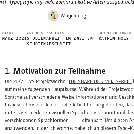
urch Typografie auf viele kommunikative Arten ausgedrückt
Minji Jeong
DATUM
ART DES PROJEKTS
BETREUER_INNEN
MÄRZ 2021
STUDIENARBEIT IM ZWEITEN
KATRIN HOLST
STUDIENABSCHNITT
1. Motivation zur Teilnahme
Die 20/21 WS Projektwoche
„THE SHAPE OF RIVER: SPREE“
auf meine folgenden Hauptkurse. Während der Projektwoche 
Sprache auf verschiedene Weise Informationen und Geschich
Insbesondere wurde durch die Arbeit herausgefunden, das
unter verschiedenen visuellen Sprachen einnimmt und dass S
verschiedenen Sprachformen offenbart. Um diesen Ansa
anzuwenden, in der ich wohne, habe ich an diesem Typo-