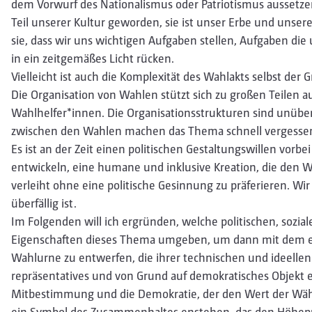
dem Vorwurf des Nationalismus oder Patriotismus aussetze
Teil unserer Kultur geworden, sie ist unser Erbe und unser
sie, dass wir uns wichtigen Aufgaben stellen, Aufgaben d
in ein zeitgemäßes Licht rücken.
Vielleicht ist auch die Komplexität des Wahlakts selbst der 
Die Organisation von Wahlen stützt sich zu großen Teilen auf
Wahlhelfer*innen. Die Organisationsstrukturen sind unüber
zwischen den Wahlen machen das Thema schnell vergesse
Es ist an der Zeit einen politischen Gestaltungswillen vorb
entwickeln, eine humane und inklusive Kreation, die den 
verleiht ohne eine politische Gesinnung zu präferieren. Wi
überfällig ist.
Im Folgenden will ich ergründen, welche politischen, sozial
Eigenschaften dieses Thema umgeben, um dann mit dem 
Wahlurne zu entwerfen, die ihrer technischen und ideellen 
repräsentatives und von Grund auf demokratisches Objekt en
Mitbestimmung und die Demokratie, der den Wert der Wähl
ein Symbol des Zusammenhaltes enstehen, das den Höhep