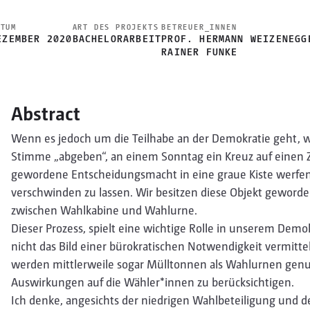
ATUM
ART DES PROJEKTS
BETREUER_INNEN
EZEMBER 2020
BACHELORARBEIT
PROF. HERMANN WEIZENEGG
RAINER FUNKE
Abstract
Wenn es jedoch um die Teilhabe an der Demokratie geht, wan
Stimme „abgeben“, an einem Sonntag ein Kreuz auf einen Z
gewordene Entscheidungsmacht in eine graue Kiste werfen,
verschwinden zu lassen. Wir besitzen diese Objekt geword
zwischen Wahlkabine und Wahlurne.
Dieser Prozess, spielt eine wichtige Rolle in unserem Demo
nicht das Bild einer bürokratischen Notwendigkeit vermit
werden mittlerweile sogar Mülltonnen als Wahlurnen genu
Auswirkungen auf die Wähler*innen zu berücksichtigen.
Ich denke, angesichts der niedrigen Wahlbeteiligung und d