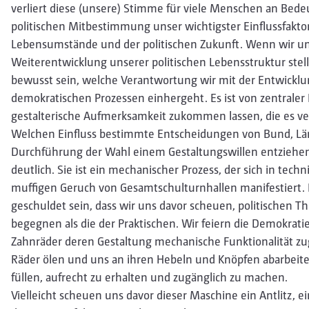
verliert diese (unsere) Stimme für viele Menschen an Bedeu
politischen Mitbestimmung unser wichtigster Einflussfakto
Lebensumstände und der politischen Zukunft. Wenn wir un
Weiterentwicklung unserer politischen Lebensstruktur ste
bewusst sein, welche Verantwortung wir mit der Entwickl
demokratischen Prozessen einhergeht. Es ist von zentrale
gestalterische Aufmerksamkeit zukommen lassen, die es ve
Welchen Einfluss bestimmte Entscheidungen von Bund, Län
Durchführung der Wahl einem Gestaltungswillen entziehen, 
deutlich. Sie ist ein mechanischer Prozess, der sich in te
muffigen Geruch von Gesamtschulturnhallen manifestiert.
geschuldet sein, dass wir uns davor scheuen, politischen 
begegnen als die der Praktischen. Wir feiern die Demokratie n
Zahnräder deren Gestaltung mechanische Funktionalität zugr
Räder ölen und uns an ihren Hebeln und Knöpfen abarbeit
füllen, aufrecht zu erhalten und zugänglich zu machen.
Vielleicht scheuen uns davor dieser Maschine ein Antlitz, e