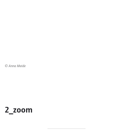
© Anna Meide
2_zoom